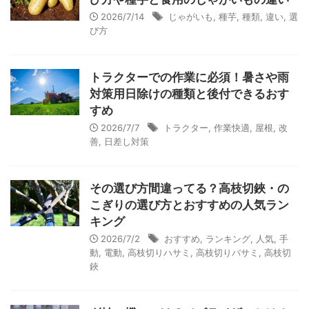
2026/7/14
じゃがいも
,
種芋
,
種類
,
違い
,
選
び方
トラクターでの作業に必須！暑さや雨
対策用日除けの種類と後付できるおす
すめ
2026/7/7
トラクター
,
作業快適
,
屋根
,
改
善
,
日差し対策
その選び方間違ってる？高枝切鋏・の
こぎりの選び方とおすすめの人気ラン
キング
2026/7/2
おすすめ
,
ランキング
,
人気
,
手
動
,
電動
,
高枝切りハサミ
,
高枝切りバサミ
,
高枝切
鋏