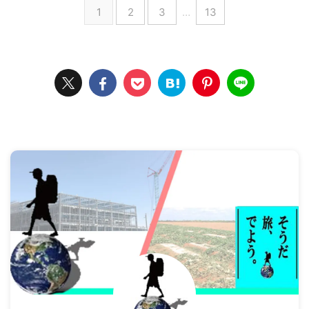
1
2
3
…
13