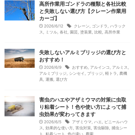
高所作業用ゴンドラの種類と各社比較
と失敗しない選び方【クレーン作業用
カーゴ】
2026/6/12
クレーン
,
ゴンドラ
,
ハラック
ス
,
ミツル
,
各社
,
園芸
,
塗装業
,
比較
,
高所作業
失敗しないアルミブリッジの選び方と
おすすめ！
2026/6/9
おすすめ
,
アルインコ
,
アルミス
,
アルミブリッジ
,
シンセイ
,
ブリッジ
,
軽トラ
,
農機
具
,
運搬
,
選び方
害虫のハエやアザミウマの対策に虫取
り粘着シート！色や使い方によって捕
虫効果が変わってきます
2026/6/5
アザミウマ
,
ハエ
,
ビニールハウ
ス
,
効果的な使い方
,
害虫対策
,
害虫駆除
,
捕虫シー
ト
,
粘着シート
,
色の違い
,
農園