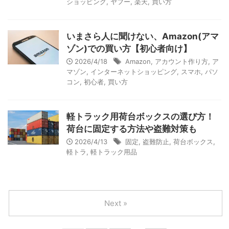
ショッピング
,
ヤフー
,
楽天
,
買い方
いまさら人に聞けない、Amazon(アマ
ゾン)での買い方【初心者向け】
2026/4/18
Amazon
,
アカウント作り方
,
ア
マゾン
,
インターネットショッピング
,
スマホ
,
パソ
コン
,
初心者
,
買い方
軽トラック用荷台ボックスの選び方！
荷台に固定する方法や盗難対策も
2026/4/13
固定
,
盗難防止
,
荷台ボックス
,
軽トラ
,
軽トラック用品
Next »