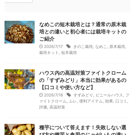
なめこの短木栽培とは？通常の原木栽
培との違いと初心者には栽培キットの
ご紹介
2026/7/17
きのこ栽培
,
なめこ
,
原木栽培
,
栽培キット
,
短木栽培
ハウス内の高温対策ファイトクローム
の「すずみどり」本当に効果があるの
【口コミや使い方など】
2026/7/16
すずみどり
,
ビニールハウス
,
フ
ァイトクローム
,
ムレ
,
便利アイテム
,
効果
,
口コミ
,
評価
,
高温対策
種芋について答えます！失敗しない選
び方や種芋と食用のじゃがいもの違い