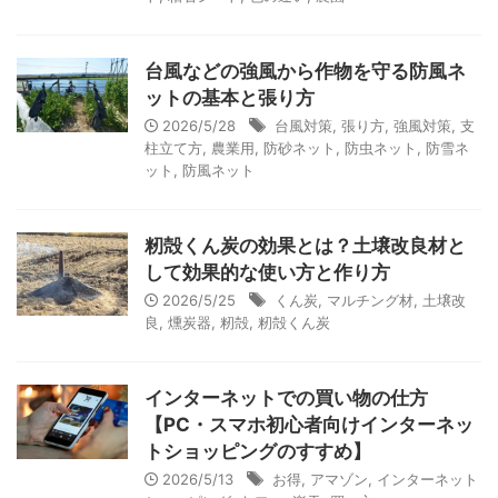
台風などの強風から作物を守る防風ネ
ットの基本と張り方
2026/5/28
台風対策
,
張り方
,
強風対策
,
支
柱立て方
,
農業用
,
防砂ネット
,
防虫ネット
,
防雪ネ
ット
,
防風ネット
籾殻くん炭の効果とは？土壌改良材と
して効果的な使い方と作り方
2026/5/25
くん炭
,
マルチング材
,
土壌改
良
,
燻炭器
,
籾殻
,
籾殻くん炭
インターネットでの買い物の仕方
【PC・スマホ初心者向けインターネッ
トショッピングのすすめ】
2026/5/13
お得
,
アマゾン
,
インターネット