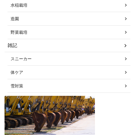
水稲栽培
造園
野菜栽培
雑記
スニーカー
体ケア
雪対策