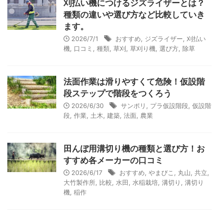
刈払い機につけるジズライザーとは？
種類の違いや選び方など比較していき
ます。
2026/7/1
おすすめ
,
ジズライザー
,
刈払い
機
,
口コミ
,
種類
,
草刈
,
草刈り機
,
選び方
,
除草
法面作業は滑りやすくて危険！仮設階
段ステップで階段をつくろう
2026/6/30
サンポリ
,
プラ仮設階段
,
仮設階
段
,
作業
,
土木
,
建築
,
法面
,
農業
田んぼ用溝切り機の種類と選び方！お
すすめ各メーカーの口コミ
2026/6/17
おすすめ
,
やまびこ
,
丸山
,
共立
,
大竹製作所
,
比較
,
水田
,
水稲栽培
,
溝切り
,
溝切り
機
,
稲作