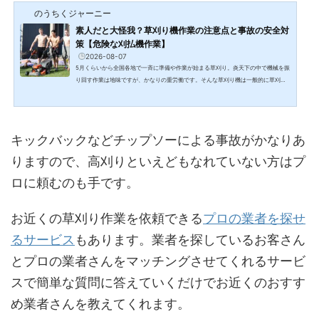
のうちくジャーニー
素人だと大怪我？草刈り機作業の注意点と事故の安全対
策【危険な刈払機作業】
2026-08-07
5月くらいから全国各地で一斉に準備や作業が始まる草刈り。炎天下の中で機械を振
り回す作業は地味ですが、かなりの重労働です。そんな草刈り機は一般的に草刈り
機（刈払機）を使って作業をします。ただ草刈機で使うチップソーはナイロン製の
刃もありますが、基本は刃物です。草刈りの季節はそんな刃物による事故がおおく
なります。刃物を扱っているのですから身体が切れてしまったり、最悪なくなって
しまったり。草刈り機は不安定な状態で刃を振り回し、体制も崩れやすいため事故
キックバックなどチップソーによる事故がかなりあ
は起こりやすくなります。また炎天下で意識がボーとして...
りますので、高刈りといえどもなれていない方はプ
ロに頼むのも手です。
お近くの草刈り作業を依頼できる
プロの業者を探せ
るサービス
もあります。業者を探しているお客さん
とプロの業者さんをマッチングさせてくれるサービ
スで簡単な質問に答えていくだけでお近くのおすす
め業者さんを教えてくれます。