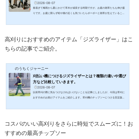
2026-08-07
春過ぎて梅雨から夏にかけて草木が成長する時期ですが、お庭の雑草たちも伸び盛
りです。お庭に限らず畦や畑の近くも気づいたらボーボーと雑草が生えていること
がザラにありますよね。そんなときは草刈りや除草が必須作業となってくるのです
が、自分でやるにしても炎天下の中の草刈りは重労働ですよね。そんなときは選択
肢の1つに草刈り業者に頼んでしまうというのがあると思うのですが、お庭の除草っ
ていったいどれくらいのお値段がかかるものなのか、はたまたちゃんと仕事をして
高刈りにおすすめのアイテム「ジズライザー」はこ
くれるのかとても心配ですよね。今回は大事な田畑やお庭...
ちらの記事でご紹介。
のうちくジャーニー
刈払い機につけるジズライザーとは？種類の違いや選び
方など比較していきます。
2026-08-07
以前草刈の際に気をつけなければいけないことを記事にしましたが、今回は草刈に
おすすめのお助けアイテムをご紹介します。草刈機のチップソーにつける安定版の
ジズライザー。聞いたことがある人も多いのではないのでしょうか。今回はこちら
の北村製作所の画期的人気商品であるジズライザーと種類についてそれぞれの説明
をしてみたいと思います。チップソーなど選び方はこちらの記事へ⇒チップソー・
ナイロンカッター・○枚刃などあるけどどれがいいの？種類別の特徴と違い・選び
コスパのいい高刈りをさらに時短でスムーズに！お
方 年間様々な農業系の展示会や大手の農業系メーカーの方と...
すすめの最高チップソー