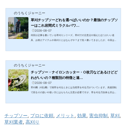
のうちくジャーニー
草刈チップソーどれを選べばいいのか？最強のチップソ
ーはこれ岩間式ミラクルパワ...
2026-08-07
何回か記事を書いている草刈りシリーズ。草刈での注意点や揃えたほうがいい道
具、お助けアイテムや高刈りとはなんぞや？まで色々書いてきましたが、今回はぜ
ひともご紹介したいアイテムがありましたので記事にします。草刈用のチップソー
って星の数ほどあるけど、結局どれを選べばいいの？という方用におすすめの草刈
用のチップソーを教えます！多くの農業資材・建築資材を扱う資材屋に働く管理人
が、卸業者やメーカーの方から直接お話を聞きおすすめや実際に資材屋や業界で売
のうちくジャーニー
れている商品をご紹介します。農家の知恵から生まれたおす...
チップソー・ナイロンカッター・○枚刃などあるけどど
れがいいの？種類別の特徴と違...
2026-08-07
草刈機（刈払機）で雑草を刈るときには当然草を刈る刃がついています。高速回転
で回るその扱いや使い方にはもちろん注意が必要ですが、草を刈る刃自体も沢山の
種類があります。2・4・8枚刃などの枚数刃や笹刃（丸のこ刃）、チップソーなど
色々ありますがどれを使えばいいのか迷いませんか。今回は草刈機につける刃のそ
れぞれ種類別の特徴と違いについてお話していきたいと思います。刈払い機を使う
ときの安全対策⇒草刈り機（刈払機）による事故の安全対策とできるだけ簡単に楽
チップソー
, 
プロに依頼
, 
メリット
, 
効果
, 
害虫抑制
, 
草刈
, 
に刈るコツ年間数多くの農業資材メーカーさんとお話する機...
草刈業者
, 
高刈り