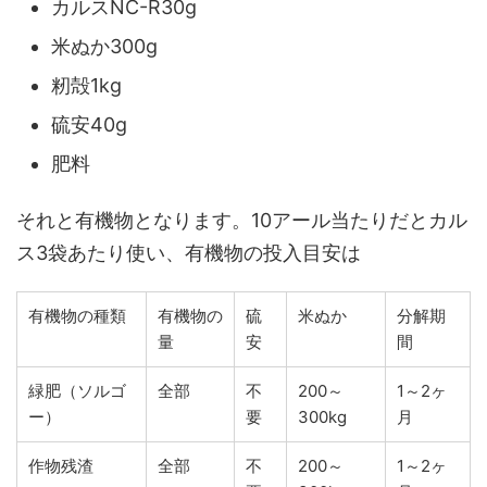
カルスNC-R30g
米ぬか300g
籾殻1kg
硫安40g
肥料
それと有機物となります。10アール当たりだとカル
ス3袋あたり使い、有機物の投入目安は
有機物の種類
有機物の
硫
米ぬか
分解期
量
安
間
緑肥（ソルゴ
全部
不
200～
1～2ヶ
ー）
要
300kg
月
作物残渣
全部
不
200～
1～2ヶ