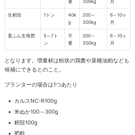
要
300kg
月
生籾殻
1トン
40k
200～
6～10ヶ
g
300kg
月
畜ふん生堆肥
5～7ト
不
200～
6～10ヶ
ン
要
300kg
月
となります。増量材は粉状の鶏糞や菜種油粕なども
候補にできるとのこと。
プランターの場合は1つあたり
カルスNC-R100g
米ぬか100～300g
籾殻100g
肥料