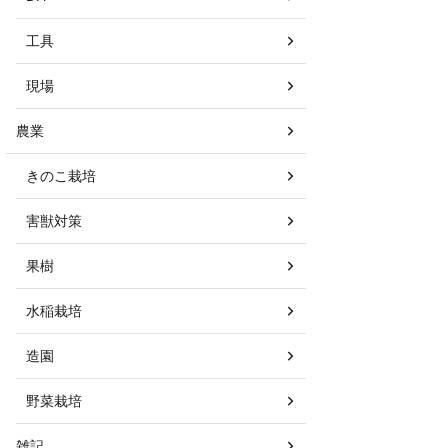
工具
現場
農業
きのこ栽培
害獣対策
果樹
水稲栽培
造園
野菜栽培
雑記