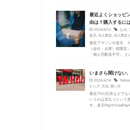
最近よくショッピ
由は？購入するに
2024/4/14
なぜ
,
楽天
,
法人限定
,
法人限定
最近アマゾンや楽天、
（会社・企業）様限定」
「個人宅配送不可」 とい
いまさら聞けない
2024/4/14
Yahoo
ピング
,
方法
,
買い方
最近TVの広告などでも大
いうのは支払うという
す。楽天PayやVisaPayWa