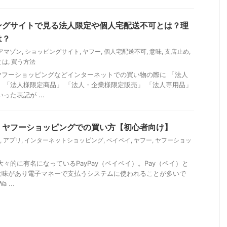
ングサイトで見る法人限定や個人宅配送不可とは？理
は？
アマゾン
,
ショッピングサイト
,
ヤフー
,
個人宅配送不可
,
意味
,
支店止め
,
とは
,
買う方法
ヤフーショッピングなどインターネットでの買い物の際に 「法人
 「法人様限定商品」 「法人・企業様限定販売」 「法人専用品」
った表記が ...
、ヤフーショッピングでの買い方【初心者向け】
,
アプリ
,
インターネットショッピング
,
ペイペイ
,
ヤフー
,
ヤフーショッ
々的に有名になっているPayPay（ペイペイ）。Pay（ペイ）と
意味があり電子マネーで支払うシステムに使われることが多いで
 ...