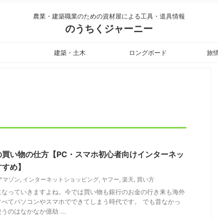
農業・建築職業のための資材屋による工具・道具情報
のうちくジャーニー
建築・土木
ロングボード
旅
の買い物の仕方【PC・スマホ初心者向けインターネッ
すすめ】
アマゾン
,
インターネットショッピング
,
ヤフー
,
楽天
,
買い方
になっていきますよね。今では買い物も銀行のお金の行き来も海外
すべてパソコンやスマホでできてしまう時代です。 でも昔なかっ
のはなかなか億劫 ...