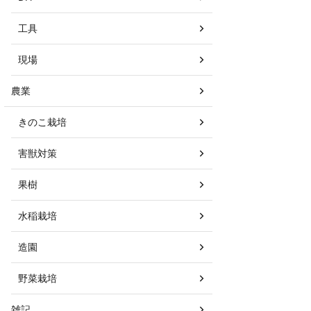
工具
現場
農業
きのこ栽培
害獣対策
果樹
水稲栽培
造園
野菜栽培
雑記