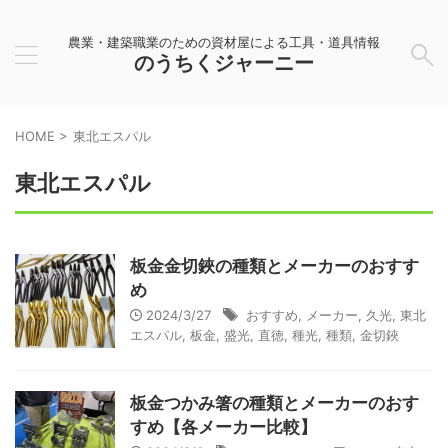
農業・建築職業のための資材屋による工具・道具情報
のうちくジャーニー
HOME
>
東北エスパル
東北エスパル
板金金切鋏の種類とメーカーのおすす
め
2024/3/27
おすすめ
,
メーカー
,
久光
,
東北
エスパル
,
板金
,
盛光
,
直徳
,
種光
,
種類
,
金切鋏
板金つかみ箸の種類とメーカーのおす
すめ【各メーカー比較】