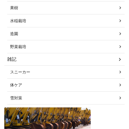
果樹
水稲栽培
造園
野菜栽培
雑記
スニーカー
体ケア
雪対策