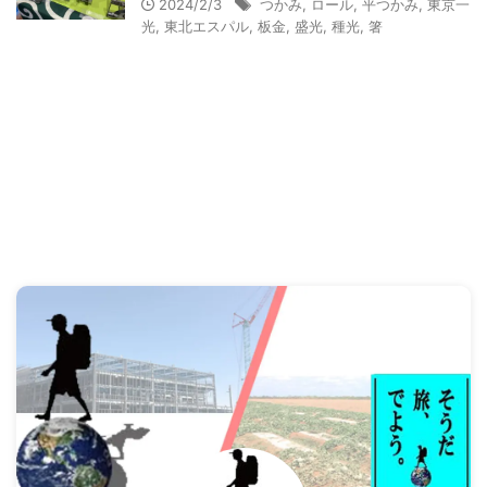
2024/2/3
つかみ
,
ロール
,
平つかみ
,
東京一
光
,
東北エスパル
,
板金
,
盛光
,
種光
,
箸