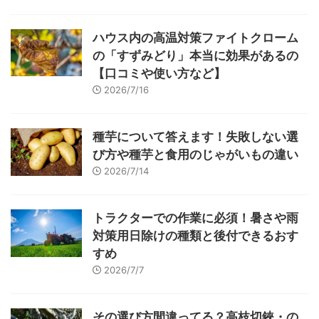
ハウス内の高温対策ファイトクローム
の「すずみどり」本当に効果があるの
【口コミや使い方など】
2026/7/16
種芋について答えます！失敗しない選
び方や種芋と食用のじゃがいもの違い
2026/7/14
トラクターでの作業に必須！暑さや雨
対策用日除けの種類と後付できるおす
すめ
2026/7/7
その選び方間違ってる？高枝切鋏・の