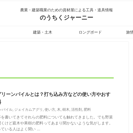
農業・建築職業のための資材屋による工具・道具情報
のうちくジャーニー
建築・土木
ロングボード
旅
グリーンパイルとは？打ち込み方などの使い方やおす
料
ンパイル
,
ジェイカムアグリ
,
使い方
,
木
,
樹木
,
活性剤
,
肥料
事を書いてきてそれらの肥料についても触れてきました。でも野菜
聞くけど庭木や果樹の肥料ってあまり聞かないような気がします。
いる人はよく聞い ...