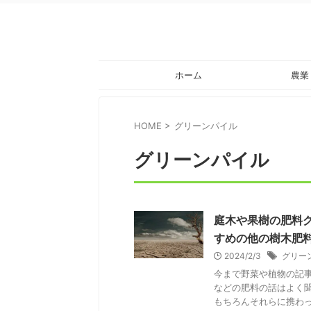
ホーム
農業
HOME
>
グリーンパイル
グリーンパイル
庭木や果樹の肥料
すめの他の樹木肥
2024/2/3
グリー
今まで野菜や植物の記
などの肥料の話はよく
もちろんそれらに携わって