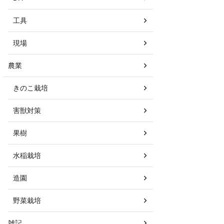
工具
現場
農業
きのこ栽培
害獣対策
果樹
水稲栽培
造園
野菜栽培
雑記