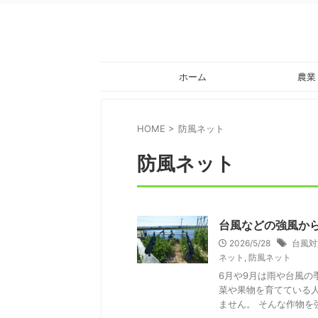
ホーム
農業
HOME
>
防風ネット
防風ネット
台風などの強風か
2026/5/28
台風対
ネット
,
防風ネット
6月や9月は雨や台風
菜や果物を育てている
ません。 そんな作物を強