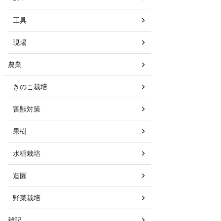
工具
現場
農業
きのこ栽培
害獣対策
果樹
水稲栽培
造園
野菜栽培
雑記