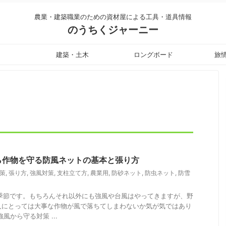
農業・建築職業のための資材屋による工具・道具情報
のうちくジャーニー
建築・土木
ロングボード
旅
ら作物を守る防風ネットの基本と張り方
策
,
張り方
,
強風対策
,
支柱立て方
,
農業用
,
防砂ネット
,
防虫ネット
,
防雪
の季節です。もちろんそれ以外にも強風や台風はやってきますが、野
人にとっては大事な作物が風で落ちてしまわないか気が気ではあり
風から守る対策 ...