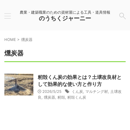
農業・建築職業のための資材屋による工具・道具情報
のうちくジャーニー
HOME
>
燻炭器
燻炭器
籾殻くん炭の効果とは？土壌改良材と
して効果的な使い方と作り方
2026/5/25
くん炭
,
マルチング材
,
土壌改
良
,
燻炭器
,
籾殻
,
籾殻くん炭