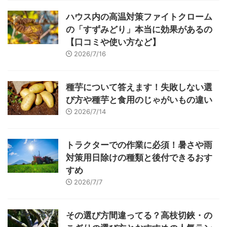
ハウス内の高温対策ファイトクローム
の「すずみどり」本当に効果があるの
【口コミや使い方など】
2026/7/16
種芋について答えます！失敗しない選
び方や種芋と食用のじゃがいもの違い
2026/7/14
トラクターでの作業に必須！暑さや雨
対策用日除けの種類と後付できるおす
すめ
2026/7/7
その選び方間違ってる？高枝切鋏・の