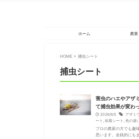
ホーム
農業
HOME
>
捕虫シート
捕虫シート
害虫のハエやアザ
て捕虫効果が変わ
2026/6/5
アザミ
ート
,
粘着シート
,
色の違
プロの農家の方でも趣
思います。金銭的にも