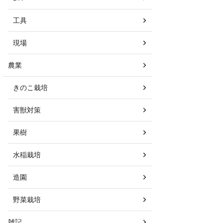
工具
現場
農業
きのこ栽培
害獣対策
果樹
水稲栽培
造園
野菜栽培
雑記