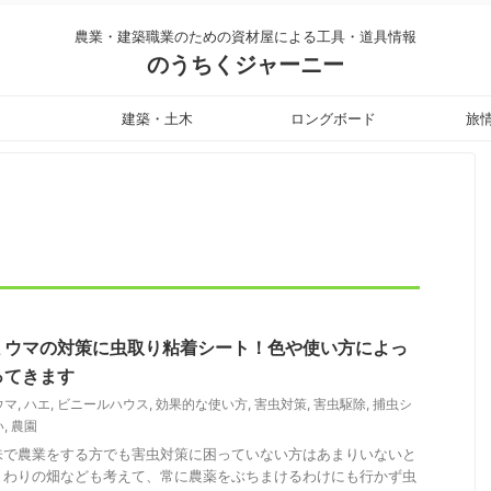
農業・建築職業のための資材屋による工具・道具情報
のうちくジャーニー
建築・土木
ロングボード
旅
ミウマの対策に虫取り粘着シート！色や使い方によっ
ってきます
ウマ
,
ハエ
,
ビニールハウス
,
効果的な使い方
,
害虫対策
,
害虫駆除
,
捕虫シ
い
,
農園
味で農業をする方でも害虫対策に困っていない方はあまりいないと
まわりの畑なども考えて、常に農薬をぶちまけるわけにも行かず虫