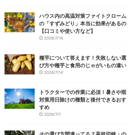
ハウス内の高温対策ファイトクローム
の「すずみどり」本当に効果があるの
【口コミや使い方など】
2026/7/16
種芋について答えます！失敗しない選
び方や種芋と食用のじゃがいもの違い
2026/7/14
トラクターでの作業に必須！暑さや雨
対策用日除けの種類と後付できるおす
すめ
2026/7/7
その選び方間違ってる？高枝切鋏・の