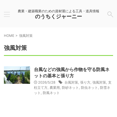
農業・建築職業のための資材屋による工具・道具情報
のうちくジャーニー
HOME
>
強風対策
強風対策
台風などの強風から作物を守る防風ネ
ットの基本と張り方
2026/5/28
台風対策
,
張り方
,
強風対策
,
支
柱立て方
,
農業用
,
防砂ネット
,
防虫ネット
,
防雪ネ
ット
,
防風ネット