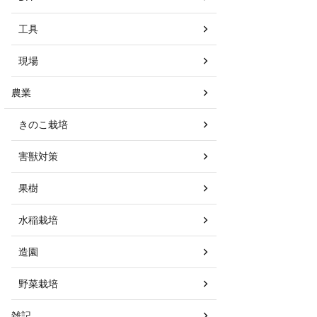
工具
現場
農業
きのこ栽培
害獣対策
果樹
水稲栽培
造園
野菜栽培
雑記