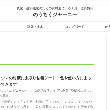
農業・建築職業のための資材屋による工具・道具情報
のうちくジャーニー
建築・土木
ロングボード
旅
ミウマの対策に虫取り粘着シート！色や使い方によっ
ってきます
ウマ
,
ハエ
,
ビニールハウス
,
効果的な使い方
,
害虫対策
,
害虫駆除
,
捕虫シ
い
,
農園
味で農業をする方でも害虫対策に困っていない方はあまりいないと
まわりの畑なども考えて、常に農薬をぶちまけるわけにも行かず虫