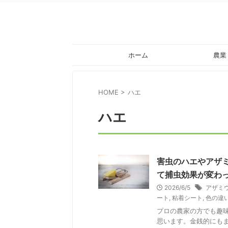
ホーム
農業
HOME
>
ハエ
ハエ
害虫のハエやアザ
て捕虫効果が変わ
2026/6/5
アザミ
ート
,
粘着シート
,
色の違
プロの農家の方でも趣
思います。金銭的にも